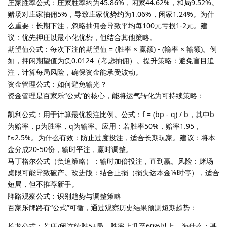
庄家胜率公式：庄家胜率约为45.86%，闲家44.62%，和局9.52%。
赌场对庄家抽佣5%，导致庄家优势约为1.06%，闲家1.24%。为什
么重要：长期下注，忽略抽佣会导致平均每100元亏损1-2元。建
议：优先押庄以最小化优势，但结合其他策略。
期望值公式：每次下注的期望值 = (胜率 × 赢额) - (输率 × 输额)。例
如，押闲期望值为负0.0124（考虑抽佣）。提升策略：避免盲目追
注，计算每局风险，确保资金能承受波动。
资金管理公式：如何避免输光？
资金管理是百家乐“公式”的核心，能将运气转化为可持续策略：
凯利公式：用于计算最优投注比例。公式：f = (bp - q) / b，其中b
为赔率，p为胜率，q为输率。应用：若胜率50%，赔率1.95，
f≈2.5%。为什么有效：防止过度投注，适合长期玩家。建议：将本
金分成20-50份，输时平注，赢时调整。
马丁格尔公式（负追策略）：输时加倍投注，直到赢。风险：赌场
桌限可能导致破产。改进版：结合止损（损失达本金⅓时停），适合
短局，但不推荐新手。
牌路观察公式：识别趋势与调整策略
百家乐牌路有“公式”可循，通过观察历史结果预测短期趋势：
长龙公式：若庄/闲连续胜5+局，胜率上升至60%以上。为什么：基