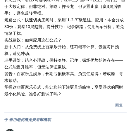
于大数定律，但非绝对。策略：押长龙，但设置止赢（赢3局后收
手），避免反转亏损。
短路公式：快速切换庄闲时，采用“1-2-3”级追注。应用：本金分成
30份，观察10局趋势。提升技巧：记录牌路，使用App分析，避免
情绪干扰。
实战建议：如何应用这些公式？
新手入门：从免费线上百家乐开始，练习概率计算。设置每日预
算，避免冲动。
老手进阶：结合心理战，保持冷静。记住，赌场优势始终存在——
公式能提升胜率，但无法保证赢钱。
警告：百家乐是娱乐，长期亏损概率高。负责任赌博：若成瘾，寻
求帮助。
掌握这些百家乐公式，能让您的下注更具策略性，享受游戏的同时
最小化风险。准备好测试了吗？
回复
于
善用老虎機免費遊戲機制