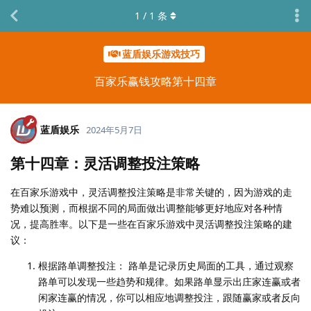
1
/
1
条
蓝盾娱乐游戏技巧
百家乐赢钱攻略第十四章
蓝盾娱乐
2024年5月7日
第十四章：灵活调整投注策略
在百家乐游戏中，灵活调整投注策略是非常关键的，因为游戏的走
势难以预测，而根据不同的局面做出调整能够更好地应对各种情
况，提高胜率。以下是一些在百家乐游戏中灵活调整投注策略的建
议：
根据路单调整投注： 路单是记录历史局面的工具，通过观察
路单可以发现一些趋势和规律。如果路单显示出庄家连赢或者
闲家连赢的情况，你可以相应地调整投注，跟随赢家或者反向