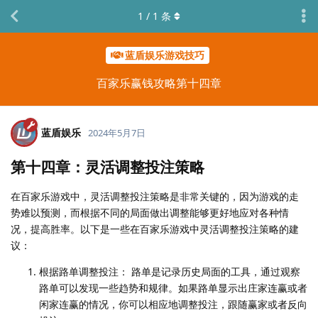
1
/
1
条
蓝盾娱乐游戏技巧
百家乐赢钱攻略第十四章
蓝盾娱乐
2024年5月7日
第十四章：灵活调整投注策略
在百家乐游戏中，灵活调整投注策略是非常关键的，因为游戏的走
势难以预测，而根据不同的局面做出调整能够更好地应对各种情
况，提高胜率。以下是一些在百家乐游戏中灵活调整投注策略的建
议：
根据路单调整投注： 路单是记录历史局面的工具，通过观察
路单可以发现一些趋势和规律。如果路单显示出庄家连赢或者
闲家连赢的情况，你可以相应地调整投注，跟随赢家或者反向