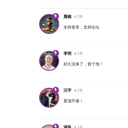
晨晓
6 7月
支持老哥，支持论坛
李明
6 7月
好久没来了，冒个泡！
汪宇
6 7月
置顶不谢！
湖风
6 7月