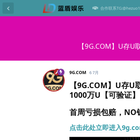
合作联系TG:@hezuo1
【9G.COM】U存
9G.​COM
6 7月
【9G.COM】U存
1000万U【可验证】
首周亏损包赔，NO钱
点击此处立即进入9g.c