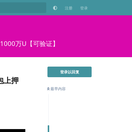
注册
登录
1000万U【可验证】
登录以回复
包上押
最早内容