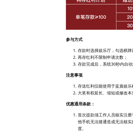
参与方式
存款时选择娱乐厅，勾选棋牌
再存红利不限制申请次数；
存款完成后，系统30秒内自
注意事项
存送红利仅能使用于蓝盾娱乐
大奖有权延长、缩短或修改本
优惠通用条款：
首次提款须工作人员核实注册
他手机无法接通造成无法核实
度。