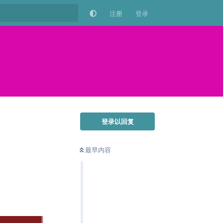
注册
登录
登录以回复
最早内容