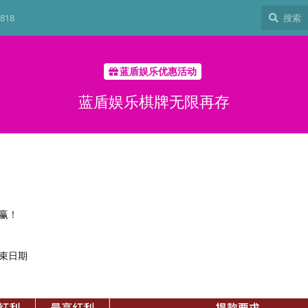
818
蓝盾娱乐优惠活动
蓝盾娱乐棋牌无限再存
赢！
结束日期