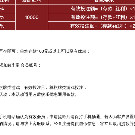
再存即可；单笔存款100元或以上可以享有优惠；
动添加红利到会员账号；
棋牌类游戏；有效投注只计算棋牌类游戏投注；
活动；本活动适用蓝盾娱乐优惠通用条款。
手机电话确认为有效会员，申请提款后请保持手机畅通。若因为客户设置
的情况，请与线上客服联系。经查注册提供虚假信息，将立即取消提款并