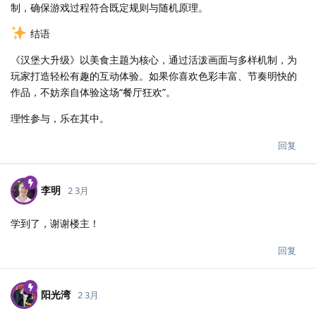
制，确保游戏过程符合既定规则与随机原理。
结语
《汉堡大升级》以美食主题为核心，通过活泼画面与多样机制，为
玩家打造轻松有趣的互动体验。如果你喜欢色彩丰富、节奏明快的
作品，不妨亲自体验这场“餐厅狂欢”。
理性参与，乐在其中。
回复
李明
2 3月
学到了，谢谢楼主！
回复
阳光湾
2 3月