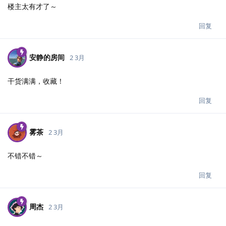
楼主太有才了～
回复
安静的房间
2 3月
干货满满，收藏！
回复
雾茶
2 3月
不错不错～
回复
周杰
2 3月