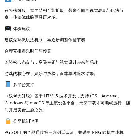
在特殊阶段，盘面结构可能扩展，带来不同的视觉表现与玩法节
奏，使整体体验更具层次感。
体验建议
建议先熟悉玩法机制，再逐步调整体验节奏
合理安排娱乐时间与预算
以轻松心态参与，享受主题与视觉设计带来的乐趣
游戏的核心在于娱乐与放松，而非单纯追求结果。
多平台支持
《汉堡大升级》基于 HTML5 技术开发，支持 iOS、Android、
Windows 与 macOS 等主流设备平台，无需下载即可顺畅运行，随
时开启美食主题之旅。
公平机制说明
PG SOFT 的产品通过第三方测试认证，并采用 RNG 随机生成机