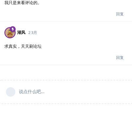
我只是来看评论的。
回复
湖风
2 3月
求真实，天天刷论坛
回复
说点什么吧...