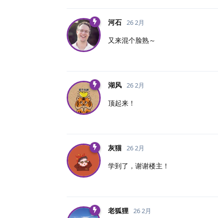
河石
26 2月
又来混个脸熟～
湖风
26 2月
顶起来！
灰猫
26 2月
学到了，谢谢楼主！
老狐狸
26 2月