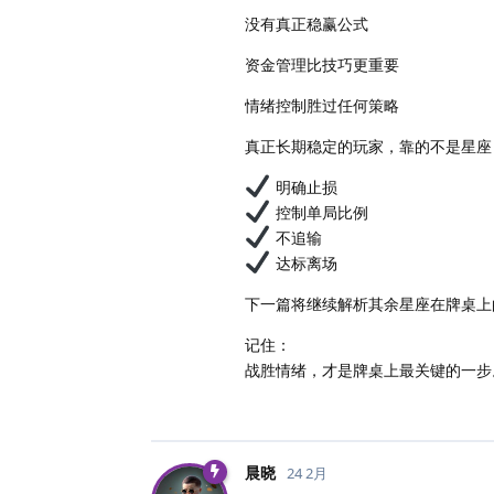
没有真正稳赢公式
资金管理比技巧更重要
情绪控制胜过任何策略
真正长期稳定的玩家，靠的不是星座
明确止损
控制单局比例
不追输
达标离场
下一篇将继续解析其余星座在牌桌上
记住：
战胜情绪，才是牌桌上最关键的一步
晨晓
24 2月