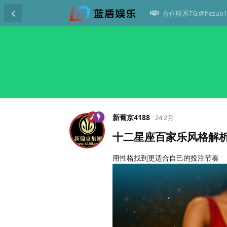
合作联系TG:@hezuo1
新葡京4188
24 2月
十二星座百家乐风格解
用性格找到更适合自己的投注节奏