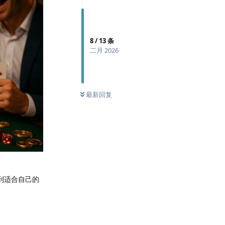
8
/
13
条
二月 2026
最新回复
到适合自己的