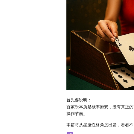
首先要说明：
百家乐本质是概率游戏，没有真正的
操作节奏。
本篇将从星座性格角度出发，看看不