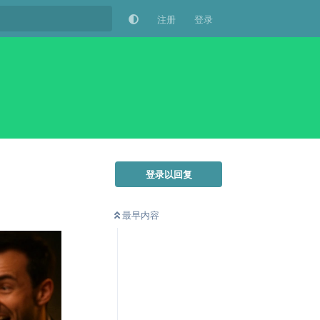
注册
登录
登录以回复
最早内容