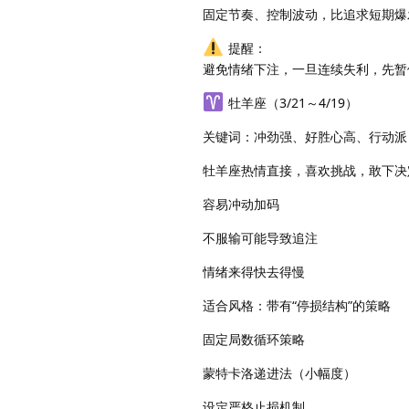
固定节奏、控制波动，比追求短期爆
提醒：
避免情绪下注，一旦连续失利，先暂
牡羊座（3/21～4/19）
关键词：冲劲强、好胜心高、行动派
牡羊座热情直接，喜欢挑战，敢下决
容易冲动加码
不服输可能导致追注
情绪来得快去得慢
适合风格：带有“停损结构”的策略
固定局数循环策略
蒙特卡洛递进法（小幅度）
设定严格止损机制