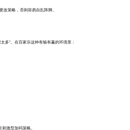
更改策略，否则容易自乱阵脚。
想太多”。在百家乐这种有输有赢的环境里：
而非刺激型加码策略。