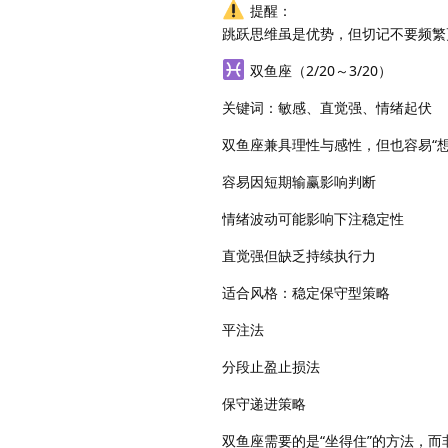
提醒：
跳跃思维虽是优势，但切记不要频繁
双鱼座（2/20～3/20）
关键词：敏感、直觉强、情绪起伏
双鱼座兼具理性与感性，但也容易“
容易因短期输赢影响判断
情绪波动可能影响下注稳定性
直觉强但缺乏持续执行力
适合风格：稳定保守型策略
平注法
分段止盈止损法
保守递进策略
双鱼座需要的是“坐得住”的方法，