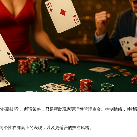
“必赢技巧”。所谓策略，只是帮助玩家更理性管理资金、控制情绪，并找
同个性在牌桌上的表现，以及更适合的投注风格。