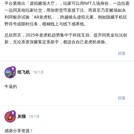
平台紧推出「虚拟赌场大厅」，玩家可以用NFT入场身份，一边拉霸
一边同其他玩家社交，用加密货币直接下注。而甚至乃至赌场如永
利同银亦试验「AR老虎机」，跨越镜头虚拟元素，例如隐藏手机狂
野符号或限时任务，模糊线上与线下感界线。
总括而言，2025年老虎机趋势集中于科技互动、提升同奖金玩法创
新，无论系资深赌客定系新手，都适合自己老虎机体验。
回复
纸飞机
19 1月
牛逼的
回复
灰猫
19 1月
感谢分享资源！