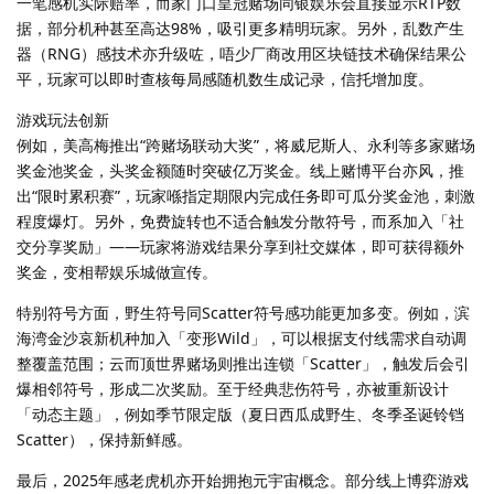
一笔感机实际赔率，而家门口皇冠赌场同银娱乐会直接显示RTP数
据，部分机种甚至高达98%，吸引更多精明玩家。另外，乱数产生
器（RNG）感技术亦升级咗，唔少厂商改用区块链技术确保结果公
平，玩家可以即时查核每局感随机数生成记录，信托增加度。
游戏玩法创新
例如，美高梅推出“跨赌场联动大奖”，将威尼斯人、永利等多家赌场
奖金池奖金，头奖金额随时突破亿万奖金。线上赌博平台亦风，推
出“限时累积赛”，玩家喺指定期限内完成任务即可瓜分奖金池，刺激
程度爆灯。另外，免费旋转也不适合触发分散符号，而系加入「社
交分享奖励」——玩家将游戏结果分享到社交媒体，即可获得额外
奖金，变相帮娱乐城做宣传。
特别符号方面，野生符号同Scatter符号感功能更加多变。例如，滨
海湾金沙哀新机种加入「变形Wild」，可以根据支付线需求自动调
整覆盖范围；云而顶世界赌场则推出连锁「Scatter」，触发后会引
爆相邻符号，形成二次奖励。至于经典悲伤符号，亦被重新设计
「动态主题」，例如季节限定版（夏日西瓜成野生、冬季圣诞铃铛
Scatter），保持新鲜感。
最后，2025年感老虎机亦开始拥抱元宇宙概念。部分线上博弈游戏