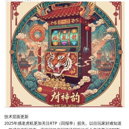
技术层面更新
2025年感老虎机更加关注RTP（回报率）损失。以往玩家好难知道