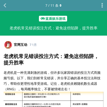
7
/
11
条
蓝盾娱乐游戏
老虎机常见错误投注方式：避免这些陷阱，提升胜率
官网互动
7 1月
老虎机常见错误投注方式：避免这些陷阱，
提升胜率
老虎机是一种充满刺激的游戏，但许多玩家因错误的投注方式而频
频亏损。以下，我们剖析常见错误，并分享正确的基本投注法和技
巧，帮助你更理性地享受游戏。记住，老虎机依赖随机数生成器
（RNG），每局概率独立，不要被情绪左右！