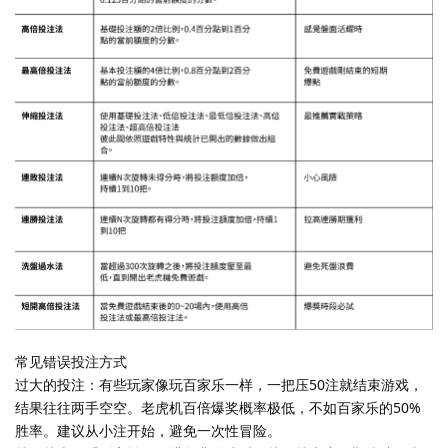
常见错误投注方式
过大的投注：有些玩家像玩百家乐一样，一把压50注就结束游戏，
结果往往两手空空。老虎机百倍爆奖概率极低，不如百家乐的50%
胜率。建议从小注开始，避免一次性冒险。