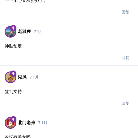
一不小心又涨姿势了。
回复
老狐狸
7 1月
神贴预定！
回复
湖风
7 1月
签到支持！
回复
北门老张
7 1月
论坛有美女吗