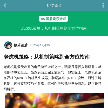
3
/
7
条
蓝盾娱乐游戏
老虎机策略：从机制策略到全方位指南
娱乐蓝盾
2025年12月30日
老虎机策略：从机制策略到全方位指南
老虎机是最受欢迎的电子游艺游戏之一，玩家只需投入筹码并，就
能期待中奖组合。虽然表面上完全靠运气，但实际上，老虎机背后
有严格的RNG（随机数生成器）和返奖率（RTP）设计。通过了解
机制、选择旋转技巧和策略，你可以更智能地享受游戏。以下是详
细解析。