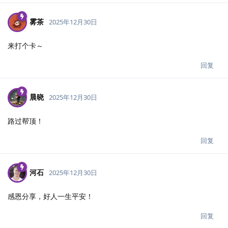
雾茶
2025年12月30日
来打个卡～
回复
晨晓
2025年12月30日
路过帮顶！
回复
河石
2025年12月30日
感恩分享，好人一生平安！
回复