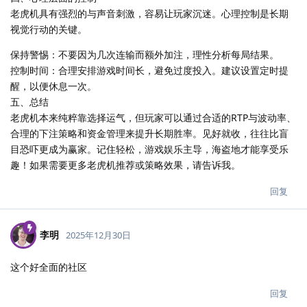
老虎机具有强烈的与声音刺激，容易让玩家沉迷。心理控制是长期
视觉行动的关键。
保持警惕：不要因为几次连输而额外加注，理性分析每局结果。
控制时间：合理安排游戏时间长，避免过度投入。建议设置定时提
醒，以便休息一次。
五、总结
老虎机本来纯粹靠选择运气，但玩家可以通过合适的RTP与波动率、
合理的下注策略和资金管理来提升长期胜率。见好就收，往往比盲
目恐吓更成为赢家。记住轻松，游戏娱乐主导，海盗地才能享受乐
趣！如果需要更多老虎机推荐或策略效果，请告诉我。
回复
李明
2025年12月30日
这个好全面的社区
回复