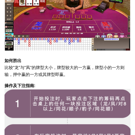
如何胜出
比较“龙”与“凤”的牌型大小，牌型较大的一方赢，牌型小的一方则
输，押中赢的一方或其牌型即赢。
操作及下注指南: