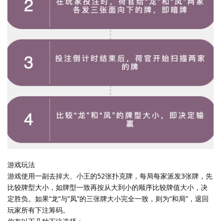
游戏玩法
游戏使用一副去掉大、小王的52张扑克牌，每局每家派发3张牌，先
比较牌型大小，如牌型一致再按从大到小的顺序比较牌值大小，决
定胜负。如果“龙”与“凤”的三张牌大小完全一致，则为“和局”，退回
玩家所有下注筹码。