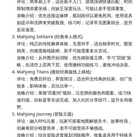
评论：简单易上手，适合新手入门。游戏强调快速匹配，时间
限制增添紧张感，但缺乏深度玩法，可能让老手觉得重复。
攻略介绍：优先连接边缘牌，规划路径以避免死局。使用道具
如提示和洗牌来突破瓶颈。练习时，记录常见图案组合，提升
反应速度。
Mahjong Solitaire (经典单人模式)
评论：纯正的传统麻将体验，无需对手，适合独享时光。图形
精美，但难度曲线陡峭，新手可能需要多次尝试。
攻略介绍：从外围开始消除，优先移除孤立牌。学习“层级”策
略，先清空上层再下层。使用撤销功能练习，避免冲动决策。
Mahjong Titans (微软经典版线上移植)
评论：免费且怀旧，界面简洁，适合怀念经典的玩家。但广告
较多，影响体验，且玩法单一。
攻略介绍：掌握“匹配对”规则，注意牌的颜色和图案。练习快
速扫描，目标是零失误完成。加入社区分享技巧，提升全局视
野。
Mahjong Journey (冒险主题)
评论：融入RPG元素，玩家可探索地图解锁关卡。故事性强，
但麻将部分稍显简单，老手可能觉得不够挑战。
攻略介绍：结合冒险进度规划消除顺序。收集道具用于特殊关