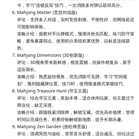
卡，学习“连锁反应”技巧，一次消除多对牌以获得高分。
Mahjong Master (竞技对战版)
评论：支持多人对战，实时竞技刺激。平衡性好，但网络延迟
可能影响体验。
攻略介绍：观察对手出牌模式，预测并抢先匹配。练习防守策
略，避免暴露弱点。使用积分系统积累优势，目标是连续获
胜。
Mahjong Dimensions (3D创新版)
评论：3D视角带来新鲜感，视觉震撼，但操作稍复杂，新手
适应期长。
攻略介绍：熟悉旋转视角，优先消除可见牌。学习“空间规
划”，预判隐藏牌位置。练习时，使用慢速模式掌握技巧。
Mahjong Treasure Hunt (寻宝主题)
评论：结合寻宝元素，奖励丰厚，适合休闲玩家。但主题过于
商业化，缺乏深度。
攻略介绍：跟随线索消除牌，解锁宝藏。优先高价值牌，管理
时间以完成任务。积累经验解锁新地图，提升长期乐趣。
Mahjong Zen Garden (放松禅意版)
评论：强调冥想与放松，背景音乐舒缓，适合减压。但玩法过