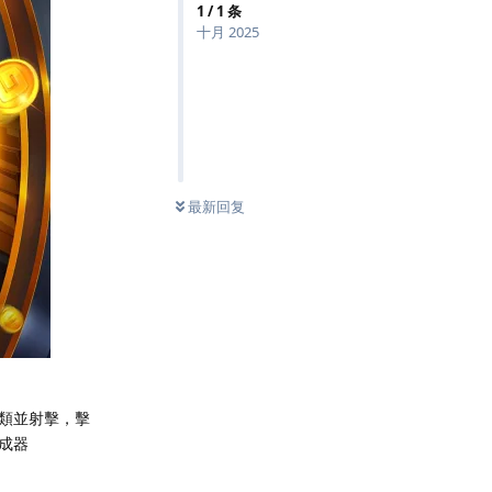
1
/
1
条
十月 2025
最新回复
類並射擊，擊
成器