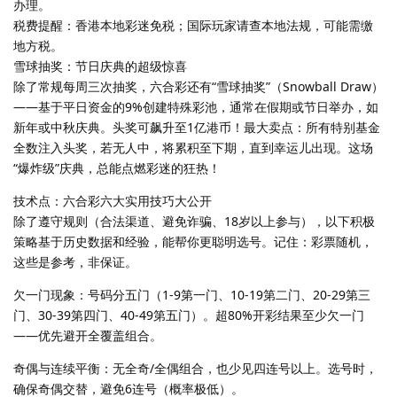
办理。
税费提醒：香港本地彩迷免税；国际玩家请查本地法规，可能需缴
地方税。
雪球抽奖：节日庆典的超级惊喜
除了常规每周三次抽奖，六合彩还有“雪球抽奖”（Snowball Draw）
——基于平日资金的9%创建特殊彩池，通常在假期或节日举办，如
新年或中秋庆典。头奖可飙升至1亿港币！最大卖点：所有特别基金
全数注入头奖，若无人中，将累积至下期，直到幸运儿出现。这场
“爆炸级”庆典，总能点燃彩迷的狂热！
技术点：六合彩六大实用技巧大公开
除了遵守规则（合法渠道、避免诈骗、18岁以上参与），以下积极
策略基于历史数据和经验，能帮你更聪明选号。记住：彩票随机，
这些是参考，非保证。
欠一门现象：号码分五门（1-9第一门、10-19第二门、20-29第三
门、30-39第四门、40-49第五门）。超80%开彩结果至少欠一门
——优先避开全覆盖组合。
奇偶与连续平衡：无全奇/全偶组合，也少见四连号以上。选号时，
确保奇偶交替，避免6连号（概率极低）。