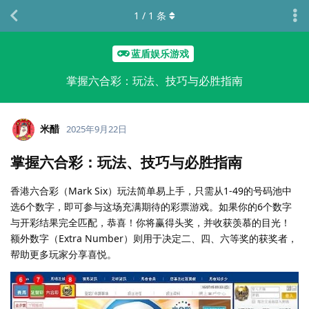
1
/
1
条
蓝盾娱乐游戏
掌握六合彩：玩法、技巧与必胜指南
米醋
2025年9月22日
掌握六合彩：玩法、技巧与必胜指南
香港六合彩（Mark Six）玩法简单易上手，只需从1-49的号码池中
选6个数字，即可参与这场充满期待的彩票游戏。如果你的6个数字
与开彩结果完全匹配，恭喜！你将赢得头奖，并收获羡慕的目光！
额外数字（Extra Number）则用于决定二、四、六等奖的获奖者，
帮助更多玩家分享喜悦。