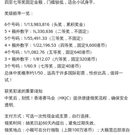
四至七等奖固定金额，门槛较低，适合小试身手。
奖级赔率一览：
6个号码：1/13,983,816（头奖，累积奖金）
5 + 额外数字：½,330,636（二等奖，不固定）
5个号码：1/55,491.33（三等奖，不固定）
4 + 额外数字：1/22,196.53（四等奖，固定9,600港币）
4个号码：1/1,082.76（五等奖，固定640港币）
3 + 额外数字：1/812.07（六等奖，固定320港币）
3个号码：1/60.9（七等奖，固定40港币）
总体中奖概率约1/50，远高于许多国际彩票，性价比高，值得一
试！
获奖彩迷的重要须知
中奖后，别慌！香港赛马会（HKJC）提供便捷领奖流程，确保安全
透明。
支付方式：可选一次性现金或支票，自行选择。
领奖时间：抽奖日起60天内提出，避免过期失效。
领奖地点：小额可在分行领取（上限100万港币）；大额需总部亲自