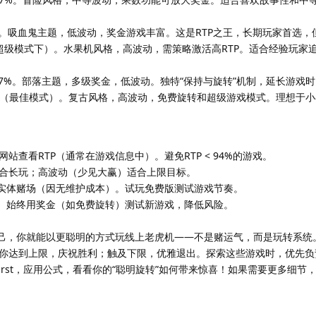
t)：RTP 98%。吸血鬼主题，低波动，奖金游戏丰富。这是RTP之王，长期玩家首
RTP 99%（超级模式下）。水果机风格，高波动，需策略激活高RTP。适合经验玩
：RTP 99.07%。部落主题，多级奖金，低波动。独特“保持与旋转”机制，延长游戏
)：RTP 98.8%（最佳模式）。复古风格，高波动，免费旋转和超级游戏模式。理想
查看RTP（通常在游戏信息中）。避免RTP < 94%的游戏。
合长玩；高波动（少见大赢）适合上限目标。
于实体赌场（因无维护成本）。试玩免费版测试游戏节奏。
机。始终用奖金（如免费旋转）测试新游戏，降低风险。
自己，你就能以更聪明的方式玩线上老虎机——不是赌运气，而是玩转系统
你达到上限，庆祝胜利；触及下限，优雅退出。探索这些游戏时，优先负
burst，应用公式，看看你的“聪明旋转”如何带来惊喜！如果需要更多细节