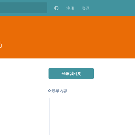
注册
登录
局
登录以回复
最早内容