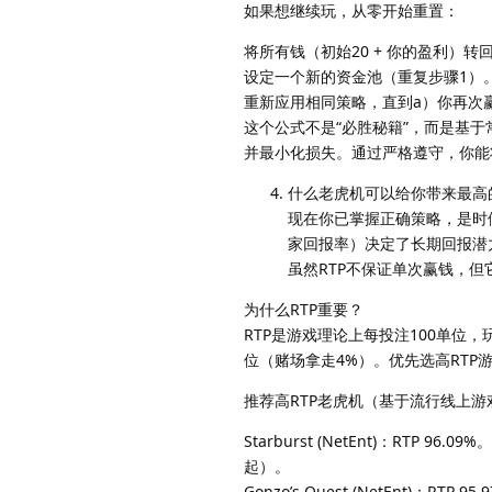
如果想继续玩，从零开始重置：
将所有钱（初始20 + 你的盈利）转
设定一个新的资金池（重复步骤1）
重新应用相同策略，直到a）你再次
这个公式不是“必胜秘籍”，而是基
并最小化损失。通过严格遵守，你能
什么老虎机可以给你带来最高的
现在你已掌握正确策略，是时候审
家回报率）决定了长期回报潜力。
虽然RTP不保证单次赢钱，
为什么RTP重要？
RTP是游戏理论上每投注100单位，
位（赌场拿走4%）。优先选高RTP
推荐高RTP老虎机（基于流行线上游戏，
Starburst (NetEnt)：RT
起）。
Gonzo’s Quest (NetEn