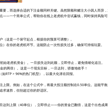
重要，而选择合适的下注金额同样关键。虽然限额和赌注大小因人而异，
点——一个简单公式，帮助你在线上老虎机中尝试赢钱，同时保持风险可
的游戏账户（这是一个保守起点，根据你的预算可调整）。
单位）在你的老虎机环节。这能防止一次性损失过多，确保可持续玩耍。
的初始老虎机资金）。一旦损失达到此额，立即停止，避免情绪化追注。
资金的两倍）。这是一个现实目标，一旦达到，骄傲地收手！
如RTP > 96%的热门机型），以最大化潜在回报。
注上限。例如，在这个公式中，将最大投注额控制在0.50单位。这能平
追求速胜，但别超过你的舒适区。
旦达到上限（40单位），立即停止——你的资金已翻倍，这是个出色成