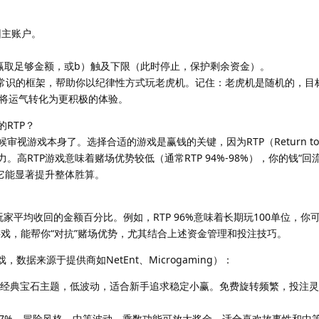
回主账户。
。
赢取足够金额，或b）触及下限（此时停止，保护剩余资金）。
于常识的框架，帮助你以纪律性方式玩老虎机。记住：老虎机是随机的，目
将运气转化为更积极的体验。
RTP？
视游戏本身了。选择合适的游戏是赢钱的关键，因为RTP（Return to P
高RTP游戏意味着赌场优势较低（通常RTP 94%-98%），你的钱“回
但它能显著提升整体胜算。
玩家平均收回的金额百分比。例如，RTP 96%意味着长期玩100单位，你
游戏，能帮你“对抗”赌场优势，尤其结合上述资金管理和投注技巧。
数据来源于提供商如NetEnt、Microgaming）：
P 96.09%。经典宝石主题，低波动，适合新手追求稳定小赢。免费旋转频繁，投注灵
t)：RTP 95.97%。冒险风格，中等波动，乘数功能可放大奖金。适合喜欢故事性和