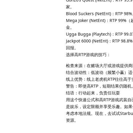
家。
Blood Suckers (NetEn
Mega Joker (NetEnt)：
金。
Ugga Bugga (Playtech)
Jackpot 6000 (NetEnt
回报。
选择高RTP游戏的技巧：
检查来源：在赌场大厅或游戏提供商网站
结合波动性：低波动（频繁小赢）适
线上优势：线上老虎机RTP往往高
警告：即使高RTP，短期结果仍随
结语：行动起来，负责任玩耍
用这个快速公式和高RTP游戏武装
是娱乐，设定限额并享受乐趣。如果
考虑本地法规。现在，去试试Star
资源。