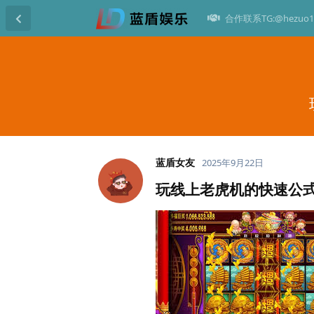
合作联系TG:@hezuo1
蓝盾女友
2025年9月22日
玩线上老虎机的快速公