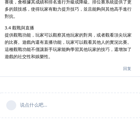
賽後，會根據其成績和排名進行升級或降級。排位賽系統提供了更
多的競技感，使得玩家有動力提升技巧，並且能夠與其他高手進行
對抗。
3.4 觀戰與直播
提供觀戰功能，玩家可以觀察其他玩家的對局，或者觀看頂尖玩家
的比賽。遊戲內還有直播功能，玩家可以觀看其他人的實況比賽。
這種觀戰功能不僅讓新手玩家能夠學習其他玩家的技巧，還增加了
遊戲的社交性和娛樂性。
回复
说点什么吧...