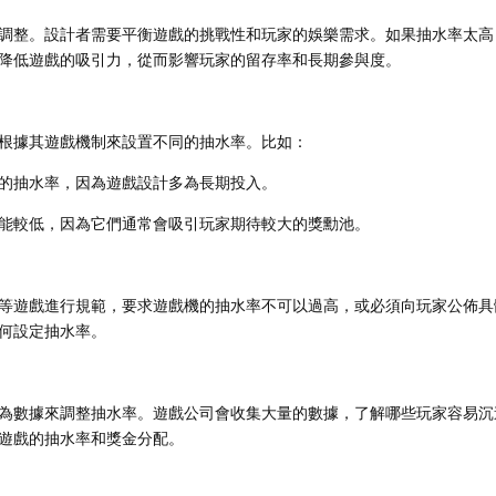
調整。設計者需要平衡遊戲的挑戰性和玩家的娛樂需求。如果抽水率太高
降低遊戲的吸引力，從而影響玩家的留存率和長期參與度。
根據其遊戲機制來設置不同的抽水率。比如：
的抽水率，因為遊戲設計多為長期投入。
能較低，因為它們通常會吸引玩家期待較大的獎勳池。
等遊戲進行規範，要求遊戲機的抽水率不可以過高，或必須向玩家公佈具
何設定抽水率。
為數據來調整抽水率。遊戲公司會收集大量的數據，了解哪些玩家容易沉
遊戲的抽水率和獎金分配。