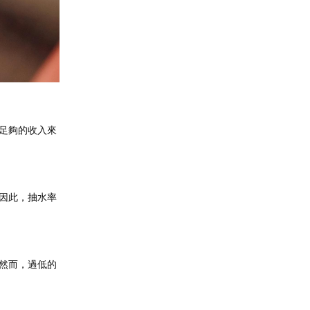
足夠的收入來
因此，抽水率
然而，過低的