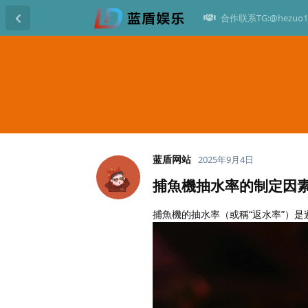
合作联系TG:@hezuo1
蓝盾网站
2025年9月4日
捕魚機抽水率的制定因
捕魚機的抽水率（或稱“返水率”）