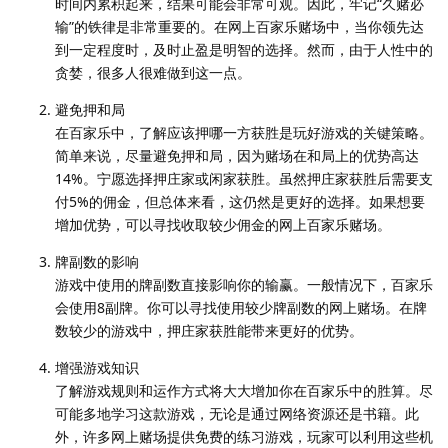
时间内累积起来，结果可能会非常可观。因此，牢记“久赌必
输”的铁律是非常重要的。在网上百家乐赌场中，当你领先达
到一定程度时，及时止盈是明智的选择。然而，由于人性中的
贪婪，很多人很难做到这一点。
避免押和局
在百家乐中，了解应该押哪一方获胜是玩好游戏的关键策略。
简单来说，尽量避免押和局，因为赌场在和局上的优势高达
14%。宁愿选择押庄家或闲家获胜。虽然押庄家获胜后需要支
付5%的佣金，但总体来看，这仍然是更好的选择。如果想要
增加优势，可以寻找收取较少佣金的网上百家乐赌场。
牌副数的影响
游戏中使用的牌副数直接影响你的输赢。一般情况下，百家乐
会使用8副牌。你可以寻找使用较少牌副数的网上赌场。在牌
数较少的游戏中，押庄家获胜能带来更好的优势。
增强游戏知识
了解游戏规则和运作方式将大大增加你在百家乐中的胜算。尽
可能多地学习这款游戏，无论是通过网络资源还是书籍。此
外，许多网上赌场提供免费的练习游戏，玩家可以利用这些机