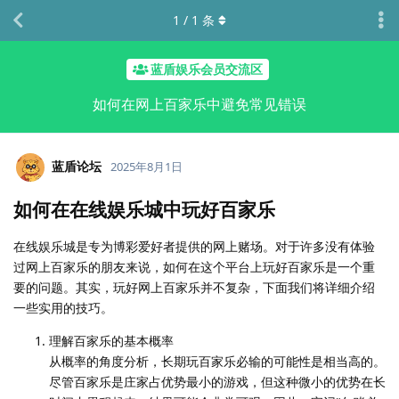
1
/
1
条
蓝盾娱乐会员交流区
如何在网上百家乐中避免常见错误
蓝盾论坛
2025年8月1日
如何在在线娱乐城中玩好百家乐
在线娱乐城是专为博彩爱好者提供的网上赌场。对于许多没有体验
过网上百家乐的朋友来说，如何在这个平台上玩好百家乐是一个重
要的问题。其实，玩好网上百家乐并不复杂，下面我们将详细介绍
一些实用的技巧。
理解百家乐的基本概率
从概率的角度分析，长期玩百家乐必输的可能性是相当高的。
尽管百家乐是庄家占优势最小的游戏，但这种微小的优势在长