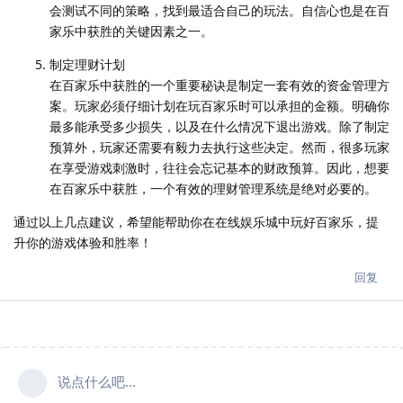
会测试不同的策略，找到最适合自己的玩法。自信心也是在百
家乐中获胜的关键因素之一。
制定理财计划
在百家乐中获胜的一个重要秘诀是制定一套有效的资金管理方
案。玩家必须仔细计划在玩百家乐时可以承担的金额。明确你
最多能承受多少损失，以及在什么情况下退出游戏。除了制定
预算外，玩家还需要有毅力去执行这些决定。然而，很多玩家
在享受游戏刺激时，往往会忘记基本的财政预算。因此，想要
在百家乐中获胜，一个有效的理财管理系统是绝对必要的。
通过以上几点建议，希望能帮助你在在线娱乐城中玩好百家乐，提
升你的游戏体验和胜率！
回复
说点什么吧...