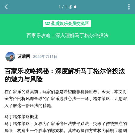
1
/
1
条
蓝盾娱乐会员交流区
百家乐攻略：深入理解马丁格尔倍投法
蓝盾网
2025年7月1日
百家乐攻略揭秘：深度解析马丁格尔倍投法
的魅力与风险
在百家乐的赌桌前，玩家们总是希望能够稳操胜券。今天，本文将
全方位剖析风靡全球的百家乐必胜心法——马丁格尔策略，让您深
入了解这一倍压法的精髓。
马丁格尔策略概述
马丁格尔策略，又称为百家乐倍压法或平赌法，突破了传统投注的
局限，构建出一个胜率的螺旋梯。其核心操作方式极为简明：输则