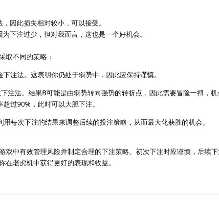
注法，因此损失相对较小，可以接受。
，因为下注过少，但对我而言，这也是一个好机会。
采取不同的策略：
金下注法。这表明你仍处于弱势中，因此应保持谨慎。
大下注法。结果B可能是由弱势转向强势的转折点，因此需要冒险一搏，机
率超过90%，此时可以大胆下注。
，利用每次下注的结果来调整后续的投注策略，从而最大化获胜的机会。
游戏中有效管理风险并制定合理的下注策略。初次下注时应谨慎，后续下
你在老虎机中获得更好的表现和收益。