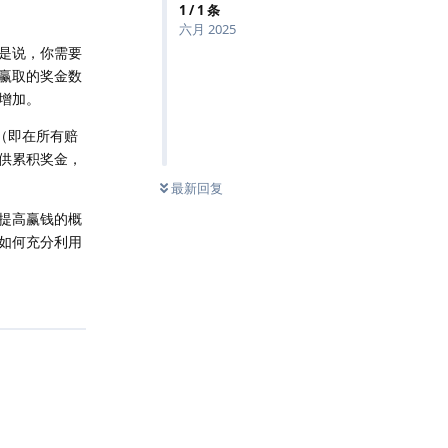
1
/
1
条
六月 2025
是说，你需要
赢取的奖金数
增加。
（即在所有赔
供累积奖金，
最新回复
提高赢钱的概
如何充分利用
回复