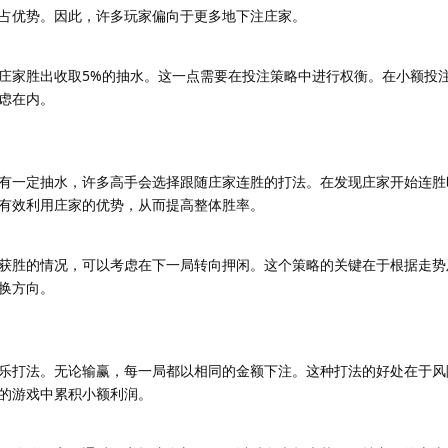
占优势。因此，许多玩家偏向于更多地下注庄家。
庄家胜出收取5%的抽水。这一点需要在投注策略中进行权衡。在小额投
虑在内。
有一定抽水，许多高手会选择跟随庄家连胜的打法。在发现庄家开始连胜
有效利用庄家的优势，从而提高整体胜率。
获胜的情况，可以考虑在下一局转向押闲。这个策略的关键在于根据走势
换方向。
乐打法。无论输赢，每一局都以相同的金额下注。这种打法的好处在于风
的游戏中累积小额利润。