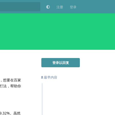
注册
登录
登录以回复
最早内容
，想要在百家
打法，帮助你
.32%。虽然