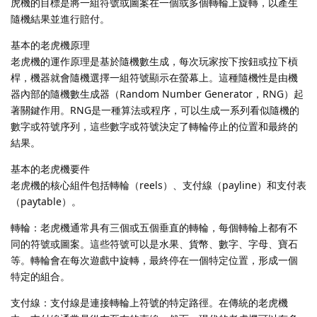
虎機的目標是將一組符號或圖案在一個或多個轉輪上旋轉，以產生
隨機結果並進行賠付。
基本的老虎機原理
老虎機的運作原理是基於隨機數生成，每次玩家按下按鈕或拉下槓
桿，機器就會隨機選擇一組符號顯示在螢幕上。這種隨機性是由機
器內部的隨機數生成器（Random Number Generator，RNG）起
著關鍵作用。RNG是一種算法或程序，可以生成一系列看似隨機的
數字或符號序列，這些數字或符號決定了轉輪停止的位置和最終的
結果。
基本的老虎機要件
老虎機的核心組件包括轉輪（reels）、支付線（payline）和支付表
（paytable）。
轉輪：老虎機通常具有三個或五個垂直的轉輪，每個轉輪上都有不
同的符號或圖案。這些符號可以是水果、貨幣、數字、字母、寶石
等。轉輪會在每次遊戲中旋轉，最終停在一個特定位置，形成一個
特定的組合。
支付線：支付線是連接轉輪上符號的特定路徑。在傳統的老虎機