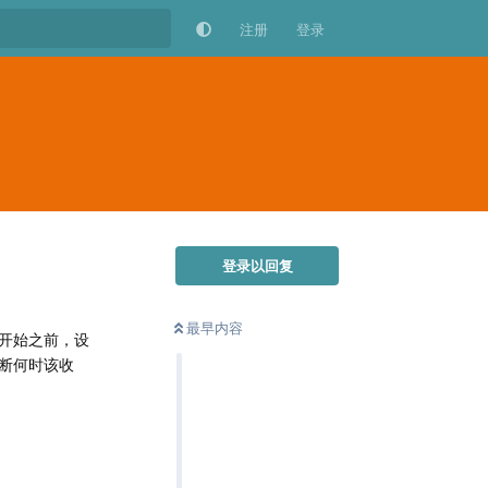
注册
登录
登录以回复
最早内容
开始之前，设
断何时该收