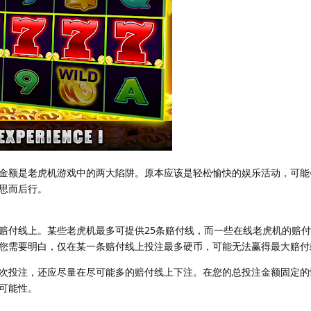
金额是老虎机游戏中的两大陷阱。原本应该是轻松愉快的娱乐活动，可能
思而后行。
赔付线上。某些老虎机最多可提供25条赔付线，而一些在线老虎机的赔
多。您需要明白，仅在某一条赔付线上投注最多硬币，可能无法赢得最大赔
次投注，还应尽量在尽可能多的赔付线上下注。在您的总投注金额固定的
可能性。