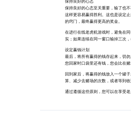
保持良好的心态
保持良好的心态至关重要，输了也不
这样更容易赢得胜利。这也是设定止
的窍门，最终赢得更高的奖金。
在进行在线老虎机游戏时，避免在同
实；如果连续在同一窗口输掉三次，
设定赢钱计划
最后，将所有赢得的钱存起来，切勿
您回家时口袋里还有钱，您会比在赌
回到家后，将赢得的钱放入一个罐子
算、减少去赌场的次数，或者等到收
通过遵循这些原则，您可以在享受老