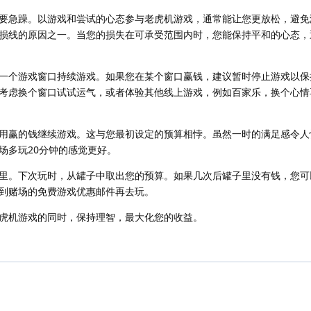
要急躁。以游戏和尝试的心态参与老虎机游戏，通常能让您更放松，避免
损线的原因之一。当您的损失在可承受范围内时，您能保持平和的心态，
一个游戏窗口持续游戏。如果您在某个窗口赢钱，建议暂时停止游戏以保
考虑换个窗口试试运气，或者体验其他线上游戏，例如百家乐，换个心情
用赢的钱继续游戏。这与您最初设定的预算相悖。虽然一时的满足感令人
场多玩20分钟的感觉更好。
里。下次玩时，从罐子中取出您的预算。如果几次后罐子里没有钱，您可
到赌场的免费游戏优惠邮件再去玩。
虎机游戏的同时，保持理智，最大化您的收益。