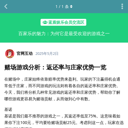
1
/
1
条
蓝盾娱乐会员交流区
百家乐的魅力：为何它是最受欢迎的游戏之一
官网互动
2025年5月2日
赌场游戏分析：返还率与庄家优势一览
在赌场中，庄家始终依靠赔率优势来盈利。玩家的下注赢得机会通
常低于庄家，而不同游戏的玩法则有着各自的返还率和庄家优势。
今天，我们将分析几种常见游戏的返还率和庄家优势，帮助你了解
哪些游戏更容易为赌场贡献，从而做到心中有数。
基诺
基诺是我们最不推荐的游戏之一，其返还率低至75%。这意味着如
果你下注100元，平均要给赌场贡献25元。考虑到这一点，玩家在选