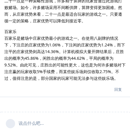
二十一点是一种策略性游戏，许多精于算牌的玩家曾通过此游戏打
败赌场。如今，许多赌场采用不间断供牌，算牌变得更加困难。然
而，从庄家优势来看，二十一点是最适合玩家的游戏之一。只要遵
循一定的策略，庄家优势可以降低到接近零。
百家乐
百家乐是赌场中庄家优势最小的游戏之一。在使用八副牌的情况
下，下注庄的庄家优势为1.06%，下注闲的庄家优势为1.24%，而下
注平的庄家优势则高达14.36%。计算机模拟大量开牌结果后，庄胜
出的概率为45.86%，闲胜出的概率为44.62%，平局的概率为
9.52%。由此可见，庄胜出的可能性更大，这也是为何许多赌场对下
注庄赢的玩家收取5%手续费，而某些娱乐场则仅收取2.75%。不
过，值得注意的是，部分国家的玩家可能无法参与这些娱乐场。
回复
说点什么吧...