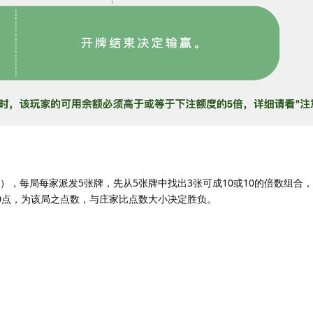
），每局每家派发5张牌，先从5张牌中找出3张可成10或10的倍数组合
10点，为该局之点数，与庄家比点数大小决定胜负。