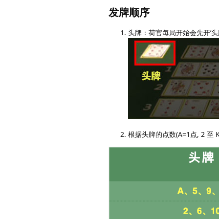
发牌顺序
头牌：荷官每局开始会先开’头
根据头牌的点数(A=1点, 2 至 