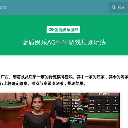
818
蓝盾娱乐游戏
蓝盾娱乐AG牛牛游戏规则玩法
、广西、湖南以及江浙一带的传统棋牌游戏。其中一家为庄家，其余为闲
行比较确定输赢。游戏节奏紧凑刺激，规则简单。