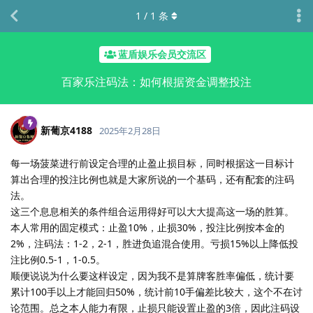
1
/
1
条
蓝盾娱乐会员交流区
百家乐注码法：如何根据资金调整投注
新葡京4188
2025年2月28日
每一场菠菜进行前设定合理的止盈止损目标，同时根据这一目标计
算出合理的投注比例也就是大家所说的一个基码，还有配套的注码
法。
这三个息息相关的条件组合运用得好可以大大提高这一场的胜算。
本人常用的固定模式：止盈10%，止损30%，投注比例按本金的
2%，注码法：1-2，2-1，胜进负追混合使用。亏损15%以上降低投
注比例0.5-1，1-0.5。
顺便说说为什么要这样设定，因为我不是算牌客胜率偏低，统计要
累计100手以上才能回归50%，统计前10手偏差比较大，这个不在讨
论范围。总之本人能力有限，止损只能设置止盈的3倍，因此注码设