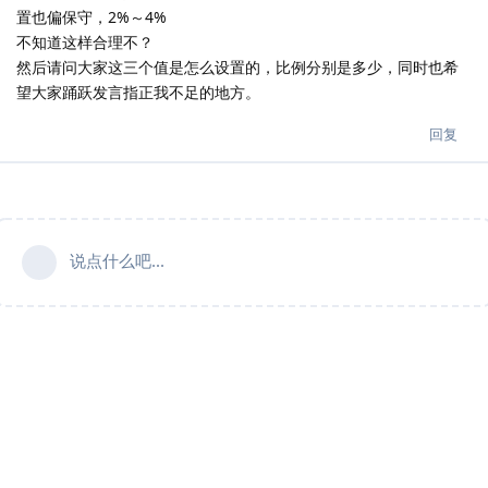
置也偏保守，2%～4%
不知道这样合理不？
然后请问大家这三个值是怎么设置的，比例分别是多少，同时也希
望大家踊跃发言指正我不足的地方。
回复
说点什么吧...