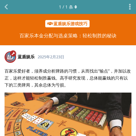
1
/
1
条
蓝盾娱乐游戏技巧
百家乐本金分配与选桌策略：轻松制胜的秘诀
蓝盾娱乐
2025年2月23日
百家乐爱好者，须养成分析牌路的习惯，从而找出“输点”，并加以改
正，这样才能轻松制胜赢钱。高手研究发现，总体能赢钱的只有以
下的三类牌局，其余总体为亏损。