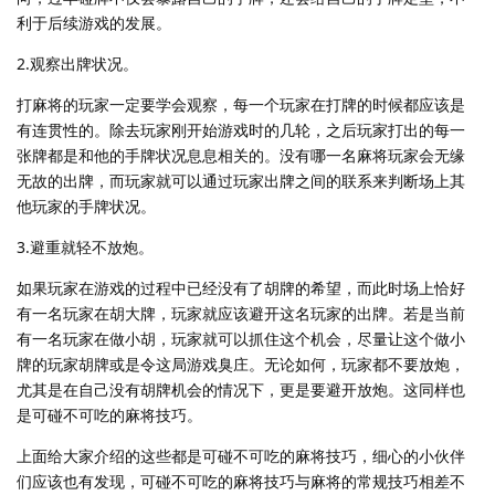
利于后续游戏的发展。
2.观察出牌状况。
打麻将的玩家一定要学会观察，每一个玩家在打牌的时候都应该是
有连贯性的。除去玩家刚开始游戏时的几轮，之后玩家打出的每一
张牌都是和他的手牌状况息息相关的。没有哪一名麻将玩家会无缘
无故的出牌，而玩家就可以通过玩家出牌之间的联系来判断场上其
他玩家的手牌状况。
3.避重就轻不放炮。
如果玩家在游戏的过程中已经没有了胡牌的希望，而此时场上恰好
有一名玩家在胡大牌，玩家就应该避开这名玩家的出牌。若是当前
有一名玩家在做小胡，玩家就可以抓住这个机会，尽量让这个做小
牌的玩家胡牌或是令这局游戏臭庄。无论如何，玩家都不要放炮，
尤其是在自己没有胡牌机会的情况下，更是要避开放炮。这同样也
是可碰不可吃的麻将技巧。
上面给大家介绍的这些都是可碰不可吃的麻将技巧，细心的小伙伴
们应该也有发现，可碰不可吃的麻将技巧与麻将的常规技巧相差不