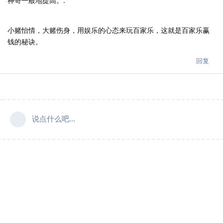
神奇一般地提高。.
小赌怡情，大赌伤身，用娱乐的心态来玩百家乐，这就是百家乐赢
钱的秘诀。
回复
说点什么吧...