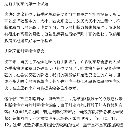
是新手玩家的第一个课题。
这边会建议各位，新手阶段就是要将骰宝胜率尽可能的提高，所以
可以选择较基本的「大小」区块来投注，从买大买小的过程中，不
断累积自己的经验，也要学习让自身的判断力越来越精准，虽说起
初很难有高额的回收，但若是想要在后续得到丰富的收获，你必须
脚踏实地建立好每一个基础。
进阶玩家骰宝投注观念
接下来，当度过了枯燥乏味的新手阶段后，许多玩家都会想要大展
身手来快速累积自身码量，但各位要切记，吃太快可是容易将碗摔
破的，在尝试突破的阶段，我们的确能够开始改变投注的方向，但
绝不是大幅度的提高单注，甚至去押注一些低机率高赔率的投注区
块，在这里有个方向能提供给各位来参考。
这个骰宝投注策略叫做「组合投注」，是根据3颗骰子的点数总和来
判断投注方向的骰宝投注策略，由于骰盅内的3颗骰子的点数总和会
落在3点至18点之间，若是按照机率来说，当然所有点数总和之呈现
都会是相同的，不过根据许多老经验玩家的说法，「9、10、11、
12」这4种点数总和是开出比例较高的结果，至于是不是真能提高骰