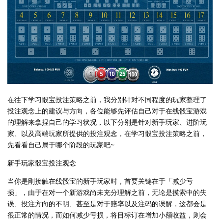
在往下学习骰宝投注策略之前，我分别针对不同程度的玩家整理了
投注观念上的建议与方向，各位能够先评估自己对于在线骰宝游戏
的理解来拿捏自己的学习状况，以下分别是针对新手玩家、进阶玩
家、以及高端玩家所提供的投注观念，在学习骰宝投注策略之前，
先看看自己属于哪个阶段的玩家吧~
新手玩家骰宝投注观念
当你是刚接触在线骰宝的新手玩家时，首要关键在于「减少亏
损」，由于在对一个新游戏尚未充分理解之前，无论是摸索中的失
误、投注方向的不明、甚至是对于赔率以及注码的误解，这都会是
很正常的情况，而如何减少亏损，将目标订在增加小额收益，则会