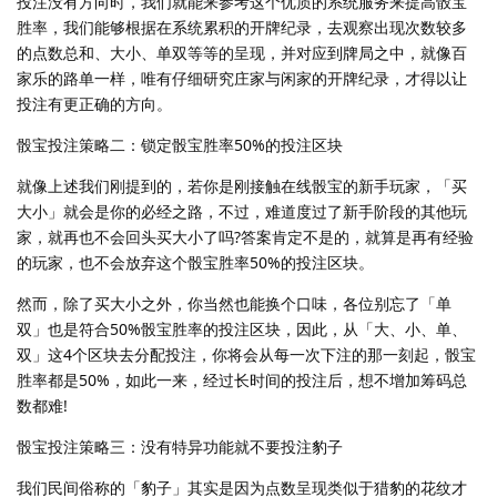
投注没有方向时，我们就能来参考这个优质的系统服务来提高骰宝
胜率，我们能够根据在系统累积的开牌纪录，去观察出现次数较多
的点数总和、大小、单双等等的呈现，并对应到牌局之中，就像百
家乐的路单一样，唯有仔细研究庄家与闲家的开牌纪录，才得以让
投注有更正确的方向。
骰宝投注策略二：锁定骰宝胜率50%的投注区块
就像上述我们刚提到的，若你是刚接触在线骰宝的新手玩家，「买
大小」就会是你的必经之路，不过，难道度过了新手阶段的其他玩
家，就再也不会回头买大小了吗?答案肯定不是的，就算是再有经验
的玩家，也不会放弃这个骰宝胜率50%的投注区块。
然而，除了买大小之外，你当然也能换个口味，各位别忘了「单
双」也是符合50%骰宝胜率的投注区块，因此，从「大、小、单、
双」这4个区块去分配投注，你将会从每一次下注的那一刻起，骰宝
胜率都是50%，如此一来，经过长时间的投注后，想不增加筹码总
数都难!
骰宝投注策略三：没有特异功能就不要投注豹子
我们民间俗称的「豹子」其实是因为点数呈现类似于猎豹的花纹才