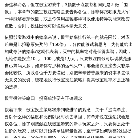
会这样命名，但在骰宝游戏中，3颗骰子点数都相同则是叫做「围
骰」，本章节的骰宝投注策略是要告诉各位，除非你跟独眼龙大军
一样能够看穿骰盅，或是你像周星驰那样可以使用特异功能来改变
点数，否则，投注围骰可以说根本毫无意义。
依照骰宝游戏中的赔率来说，骰宝赔率排行第一的就是围骰，对应
赔率是比拟彩票头奖的「150倍」，各位能够试着思考，为何能给出
如此夸张的赔率?这就代表着，买中的机率绝对是低得离谱，因此，
无论你是投注10元、100元或是1万元，只要投注围骰可以说就是嫌
自己筹码太多，如果你有那样的运气买中，那会建议直接去买彩票
会比较快，所以各位千万要谨记，别把辛辛苦苦赢来的资本拿去做
无意义的投资，稳稳地执行骰宝投注策略并提高骰宝胜率才是正确
的选择。
骰宝投注策略四：提高单注要有正确观念
接着下来，骰宝投注策略将来到较进阶的观念，关于「提高单注」
要以什么样的幅度和比例以及时机去拿捏，简单来说在这边我会建
议各位，除了刚接触在线骰宝游戏的新手玩家之外，只要你是处于
进阶的玩家，就可以开始将单注码量提高，至于该如何调整?这里提
供一个叫做「30%倍数理论」的方式来调配单注码量，简单来说，