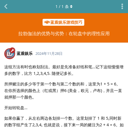
1
/
1
条
蓝盾娱乐游戏技巧
拉勃伽法的优势与劣势：在轮盘中的理性应用
蓝盾娱乐
2024年11月28日
这组方法有时也称划刮法。最好是先准备好纸和笔…记下这组慢慢增
多的数字，比方 1,2,3,4,5. 随便记多长。
所押赌注的多少等于第一个数与第二个数的和，这里为1 + 5 = 6。
在你所选择的颜色上（红或黑）押6 (美金，欧元，卢布)，并且一直
就押那一个颜色。
开始转轮盘…
如果你赢了，从左右两边各划掉一个数。这里划掉了 1 和 5,同时新
的数字组产生了2,3,4, 也就是说，接下来一局的赌注为2 + 4 = 6。如