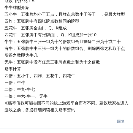
点数1的扑克：A
牛牛牌型介紹
五小牛：五张牌均小于五点，且牌点总数小于等于十，是最大牌型
四炸：五张牌中有四张牌点数相同的牌型
五花牛：五张牌全由J 、Q、K组成
四花牛：五张牌中有张牌由J 、Q、K组成加一张10
牛牛：五张牌中三张一组为十的倍数组合且剩馀二张为十或二十
有牛：五张牌中中三张一组为十的倍数组合、剩馀两张之和取于点
所得之数即为牛几
无牛：五张牌中没有任意三张牌点数之和为十之倍数
赔率计算
四倍：五小牛、四炸、五花牛、四花牛
三倍：牛牛
二倍：牛九-牛七
一倍：牛六-牛一、无牛
※赔率倍数可能会因不同的线上游戏平台而有不同。建议玩家在进入
游戏之前，务必仔细阅读相关赔率资讯
回复