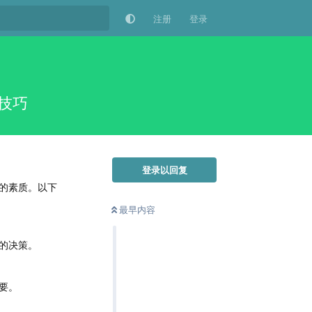
注册
登录
技巧
登录以回复
的素质。以下
最早内容
的决策。
要。