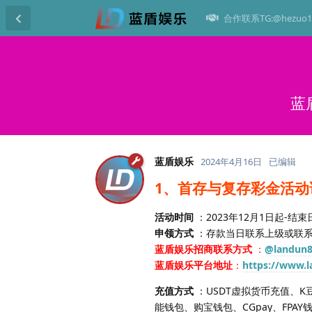
合作联系TG:@hezuo1
蓝
蓝盾娱乐
2024年4月16日
已编辑
1、首存与复存彩金活动
活动时间
：2023年12月1日起-结
申领方式
：存款当日联系上级或联
蓝盾娱乐招商联系方式
：
@landun8
蓝盾娱乐平台地址
：
https://www.
充值方式
：USDT虚拟货币充值、K豆钱
能钱包、购宝钱包、CGpay、FPA