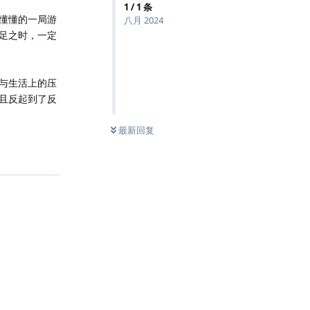
1
/
1
条
懂懂的一局游
八月 2024
足之时，一定
与生活上的压
且反起到了反
最新回复
回复