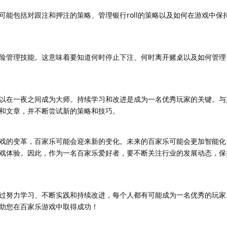
可能包括对跟注和押注的策略、管理银行roll的策略以及如何在游戏中保
险管理技能。这意味着要知道何时停止下注、何时离开赌桌以及如何管理
以在一夜之间成为大师。持续学习和改进是成为一名优秀玩家的关键。与
和文章，并不断尝试新的策略和技巧。
戏的变革，百家乐可能会迎来新的变化。未来的百家乐可能会更加智能化
戏体验。因此，作为一名百家乐爱好者，要不断关注行业的发展动态，保
过努力学习、不断实践和持续改进，每个人都有可能成为一名优秀的玩家
助您在百家乐游戏中取得成功！