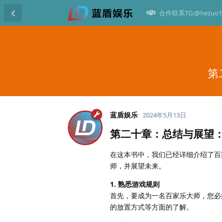
合作联系TG:@hezuo1
第
蓝盾娱乐
2024年5月13日
第二十章：总结与展望
在这本书中，我们已经详细介绍了百
师，并展望未来。
1. 熟悉游戏规则
首先，要成为一名百家乐大师，您必
的放置方式等方面的了解。