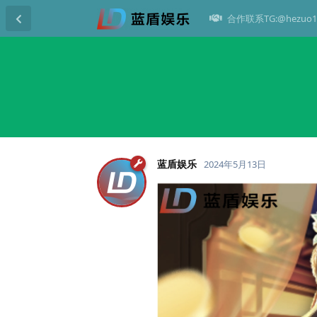
合作联系TG:@hezuo1
蓝盾娱乐
2024年5月13日