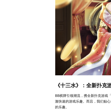
《十三水》：全新扑克
BB棋牌引领潮流，携全新扑克游戏
激快速的游戏乐趣。而且，我们贴心
的乐趣。